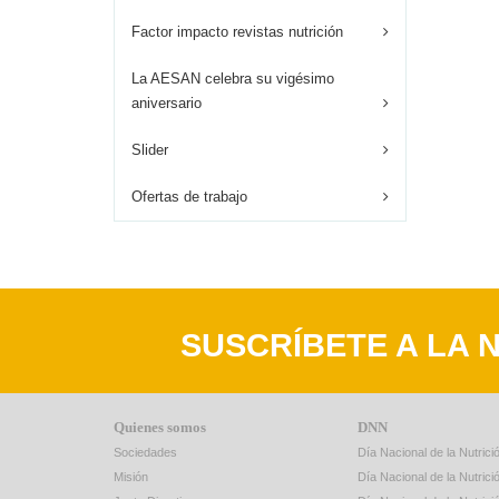
Factor impacto revistas nutrición
La AESAN celebra su vigésimo
aniversario
Slider
Ofertas de trabajo
SUSCRÍBETE A LA 
Quienes somos
DNN
Sociedades
Día Nacional de la Nutric
Misión
Día Nacional de la Nutric