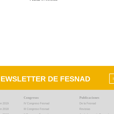
NEWSLETTER DE FESNAD
Congresos
Publicaciones
ión 2019
IV Congreso Fesnad
De la Fesnad
ión 2018
III Congreso Fesnad
Revistas