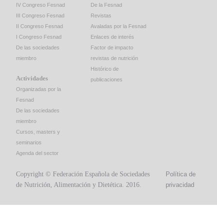
IV Congreso Fesnad
De la Fesnad
III Congreso Fesnad
Revistas
II Congreso Fesnad
Avaladas por la Fesnad
I Congreso Fesnad
Enlaces de interés
De las sociedades
Factor de impacto
miembro
revistas de nutrición
Histórico de
Actividades
publicaciones
Organizadas por la
Fesnad
De las sociedades
miembro
Cursos, masters y
seminarios
Agenda del sector
Copyright © Federación Española de Sociedades
Política de
de Nutrición, Alimentación y Dietética. 2016.
privacidad