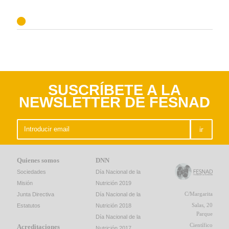
SUSCRÍBETE A LA
NEWSLETTER DE FESNAD
ir
Quienes somos
DNN
Sociedades
Día Nacional de la
Misión
Nutrición 2019
C/Margarita
Junta Directiva
Día Nacional de la
Salas, 20
Estatutos
Nutrición 2018
Parque
Día Nacional de la
Científico
Acreditaciones
Nutrición 2017