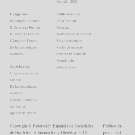
Nutrición 2008
Congresos
Publicaciones
IV Congreso Fesnad
De la Fesnad
III Congreso Fesnad
Revistas
II Congreso Fesnad
Avaladas por la Fesnad
I Congreso Fesnad
Enlaces de interés
De las sociedades
Factor de impacto
miembro
revistas de nutrición
Histórico de
Actividades
publicaciones
Organizadas por la
Fesnad
De las sociedades
miembro
Cursos, masters y
seminarios
Agenda del sector
Copyright © Federación Española de Sociedades
Política de
de Nutrición, Alimentación y Dietética. 2016.
privacidad