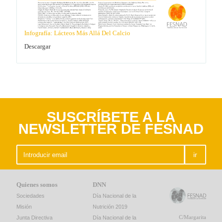
Infografía: Lácteos Más Allá Del Calcio
Descargar
SUSCRÍBETE A LA
NEWSLETTER DE FESNAD
ir
Quienes somos
DNN
Sociedades
Día Nacional de la
Misión
Nutrición 2019
C/Margarita
Junta Directiva
Día Nacional de la