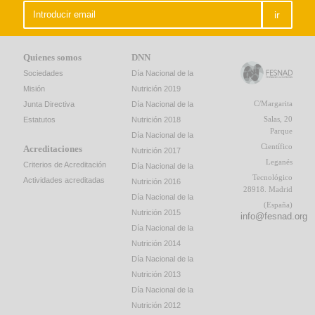
ir
Quienes somos
DNN
Sociedades
Día Nacional de la
Misión
Nutrición 2019
C/Margarita
Junta Directiva
Día Nacional de la
Salas, 20
Estatutos
Nutrición 2018
Parque
Día Nacional de la
Científico
Acreditaciones
Nutrición 2017
Leganés
Criterios de Acreditación
Día Nacional de la
Tecnológico
Actividades acreditadas
Nutrición 2016
28918. Madrid
Día Nacional de la
(España)
Nutrición 2015
info@fesnad.org
Día Nacional de la
Nutrición 2014
Día Nacional de la
Nutrición 2013
Día Nacional de la
Nutrición 2012