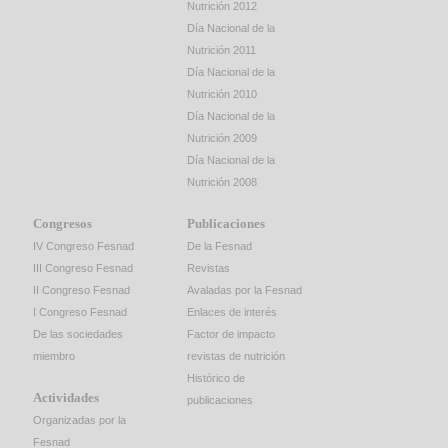
Nutrición 2012
Día Nacional de la
Nutrición 2011
Día Nacional de la
Nutrición 2010
Día Nacional de la
Nutrición 2009
Día Nacional de la
Nutrición 2008
Congresos
Publicaciones
IV Congreso Fesnad
De la Fesnad
III Congreso Fesnad
Revistas
II Congreso Fesnad
Avaladas por la Fesnad
I Congreso Fesnad
Enlaces de interés
De las sociedades
Factor de impacto
miembro
revistas de nutrición
Histórico de
Actividades
publicaciones
Organizadas por la
Fesnad