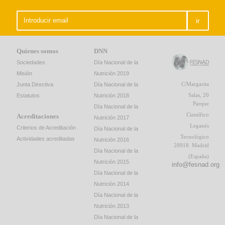
ir
Quienes somos
DNN
Sociedades
Día Nacional de la
Misión
Nutrición 2019
C/Margarita
Junta Directiva
Día Nacional de la
Salas, 20
Estatutos
Nutrición 2018
Parque
Día Nacional de la
Científico
Acreditaciones
Nutrición 2017
Leganés
Criterios de Acreditación
Día Nacional de la
Tecnológico
Actividades acreditadas
Nutrición 2016
28918. Madrid
Día Nacional de la
(España)
Nutrición 2015
info@fesnad.org
Día Nacional de la
Nutrición 2014
Día Nacional de la
Nutrición 2013
Día Nacional de la